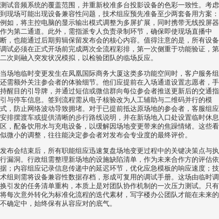
测试音频系统的覆盖范围，并重新校准多台投影设备的色彩一致性。考虑
到现场可能出现设备兼容性问题，技术组应预先准备至少两套备用方案：
例如，将主控电脑的显示输出模式调整为多屏扩展，同时携带无线投屏器
作为第二通道。此外，需指派专人负责录制环节，确保即使现场直播中
断，也能通过后期剪辑保留发布会的核心内容。值得注意的是，所有设备
调试必须在正式开场前完成两次全流程彩排，第一次侧重于功能验证，第
二次则融入突发状况模拟，以检验团队的临场反应。
当场地临时变更发生在凤凰国际商务大厦这类多功能空间时，客户服务组
还需额外关注参会者的体验细节。他们应提前在入场通道设置志愿者，手
持醒目的引导牌，并通过短信或微信群向每位参会者推送更新后的交通指
引与停车信息。签到流程需从电子核验改为人工辅助与二维码并行的模
式，防止网络波动导致拥堵。对于已提前抵达原场地的参会者，客服组应
安排摆渡车或提供清晰的步行路线说明，并在新场地入口处设置临时休息
区，配备饮用水与充电设备，以缓解因场地变更带来的焦躁情绪。这些看
似微小的调整，往往能决定参会者对发布会专业度的最终评价。
发布会结束后，所有职能组应迅速复盘场地变更过程中的关键决策点与执
行漏洞。行政组需整理新场地的设施缺陷清单，作为未来合作方的评估依
据；内容组应记录信息传递中的延迟环节，优化应急模板的响应速度；技
术组则需将设备兼容性数据存档，形成可复用的调试手册。这场由临时调
换引发的任务清单重构，本质上是对团队协作机制的一次压力测试。只有
将每次意外转化为标准化流程的迭代素材，写字楼办公团队才能在未来的
不确定中，始终保有从容应对的底气。