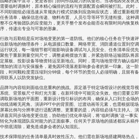
战略的集中宣导，更是各部门协同作战能力的试金石。当场地因突发状况
需要临时调换时，原本精心编排的流程与资源配置会瞬间被打乱。此时，
不同职能组必须迅速从常规执行模式切换到应急响应状态，通过重新梳理
任务清单，确保信息传递、物料布置、人员引导等环节无缝衔接。这种调
整不仅考验团队的应变能力，更关乎整个发布会能否在有限时间内恢复秩
序，传递出专业与可靠的形象。
行政与后勤组是应对场地变更的第一道防线。他们的核心任务在于快速评
估新场地的物理条件：从电源接口数量、网络带宽、消防通道位置到空调
运行状况，每一项细节都可能影响设备调试与人员安全。任务清单应优先
聚焦于重新测量空间尺寸，调整桌椅摆放方案，并紧急联络运输团队将原
定展板、投影设备等物资转运至新地点。同时，需与场地管理方确认临时
增加的清洁与安保服务，避免因环境落差影响参会者的第一印象。这一阶
段，时间颗粒度需压缩到分钟级，每个环节的责任人必须明确，且留有备
用联系人以防突发缺位。
品牌与内容组则面临信息重构的挑战。原定基于特定场馆设计的视觉导视
系统、背景板尺寸和灯光方案，在新环境中可能完全失效。他们需要立即
调取新场地的平面图，重新设计指引标识的布局，确保从入口到主会场的
动线清晰无死角。演讲PPT中的背景图、过渡动画等元素，也需根据现场
屏幕比例与分辨率进行适配调整。更重要的是，内容组必须与主持人、演
讲嘉宾同步场地变更信息，协助他们优化串场词，将“临时调换”这一事实
转化为体现团队应对能力的正面叙事。任何关于原场地的描述都应从稿件
中彻底清除，避免造成参会者的认知混乱。
技术保障组的任务清单最具时效性压力。他们需在新场地搭建网络热点，