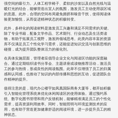
强空间的吸引力。人体工程学椅子、柔软的沙发以及自然光线与温
暖灯光的结合，能够营造出宜人的氛围，激发员工主动使用该区域
的意愿。此外，合理的空间布局避免拥挤和噪音干扰，使得阅读体
验更加愉悦，从而促进精神状态的积极转变。
此外，多样化的阅读材料是激发员工兴趣和满足不同需求的关键。
除了专业书籍，配备文学作品、艺术期刊、行业动态及生活类读
物，有助于拓展员工视野，激发跨领域思考。此类内容丰富的资源
库不仅满足员工个性化学习需求，还能促进知识交流与创新思维的
碰撞，成为提升团队整体活力的催化剂。
在具体实施层面，管理者应倡导企业文化与阅读区功能的深度融
合。通过定期组织读书分享会、主题讲座或读物推荐活动，激活员
工的参与热情，形成良性的阅读氛围。此举不仅增强了员工的归属
感和认同感，也推动了知识的内部传播和思想的互动，促进团队合
作精神的提升。
值得注意的是，现代办公楼宇如凤凰国际商务大厦等，都开始积极
引入智能化管理系统来优化休闲阅读区的使用体验。通过预约系
统、数字化图书管理和用户反馈机制，能够精准满足员工的个性化
需求，提高资源利用效率。同时，智能照明与环境监测技术的应
用，也有助于营造更加健康舒适的阅读环境，进一步提升员工的精
神状态。