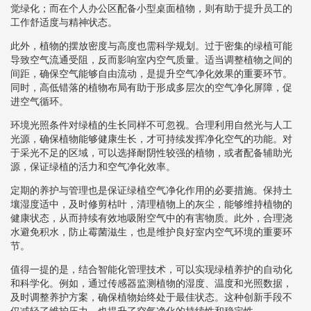
觉绿化；而在个人办公区配备小型桌面植物，则有助于提升员工的
工作舒适度与精神状态。
此外，植物的摆放密度与高度也需科学规划。过于密集的绿植可能
导致空气流通受阻，反而影响室内空气质量。适当调整植物之间的
间距，确保空气能够自由流动，是提升空气净化效果的重要环节。
同时，高低错落的植物布局有助于形成多层次的空气净化屏障，促
进空气循环。
环境光照条件对绿植的生长同样不可忽视。合理利用自然光与人工
光源，确保植物能够健康生长，才可持续发挥净化空气的功能。对
于采光不足的区域，可以选择耐阴性较强的植物，或者配备辅助光
源，保证绿植的活力和空气净化效率。
定期的养护与管理也是保证绿植空气净化作用的必要措施。保持土
壤湿度适中，及时修剪枯叶，清理植物上的灰尘，能够维持植物的
健康状态，从而持续有效地吸附空气中的有害物质。此外，合理浇
水避免积水，防止霉菌滋生，也是维护良好室内空气环境的重要环
节。
值得一提的是，结合智能化管理技术，可以实现绿植养护的自动化
和科学化。例如，通过传感器监测植物的湿度、温度和光照数据，
及时调整养护方案，确保植物始终处于最佳状态。这种创新手段不
仅减轻了维护压力，也提升了空气净化的持续性和稳定性。