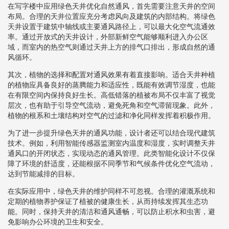
在写字楼中应用绿色天井优化自然通风，首先需要注意天井的空间
布局。合理的天井位置应充分考虑风向及建筑的内部结构。将绿色
天井设置于建筑中轴线或主要通风路径上，可以最大化空气流通效
率。通过开放式的天井设计，外部新鲜空气能够顺利进入办公区
域，而室内的热空气则通过天井上方的排气口排出，形成自然的通
风循环。
其次，植物的选择和配置对通风效果有着直接影响。适合天井种植
的植物应具备良好的蒸腾能力和适应性，既能有效调节湿度，也能
在有限空间内保持良好生长。高低错落的植被布局不仅丰富了视觉
层次，也有助于引导空气流动，避免死角和空气滞留现象。此外，
植物的根系和土壤结构对空气的过滤和净化同样发挥着积极作用。
为了进一步提升绿色天井的通风功能，设计者还可以结合现代建筑
技术。例如，利用智能传感器监测室内温度和湿度，实时调整天井
通风口的开闭状态，实现动态的通风管理。此类智能化设计不仅保
障了环境的舒适度，还能根据不同季节和气候条件优化空气流动，
达到节能减排的目标。
在实际应用中，绿色天井的维护同样不可忽视。合理的灌溉系统和
定期的植物养护保证了植被的健康生长，从而持续发挥其生态功
能。同时，保持天井的清洁和通风通畅，可以防止积水和虫害，避
免影响办公环境的卫生和安全。