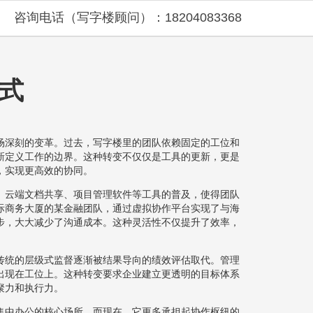
咨询电话（写字楼顾问）：18204083368
式
场深刻的变革。过去，写字楼里的团队依赖固定的工位和
新定义工作的边界。这种转变不仅仅是工具的更新，更是
，实现更高效的协同。
、云端文档共享、项目管理软件等工具的普及，使得团队
际商务大厦的某金融团队，通过虚拟协作平台实现了与海
步，大大减少了沟通成本。这种灵活性不仅提升了效率，
传统的层级式监督逐渐被结果导向的绩效评估取代。管理
出现在工位上。这种转变要求企业建立更透明的目标体系
聚力和执行力。
集中办公的核心场所，而现在，它更多承担起协作枢纽的