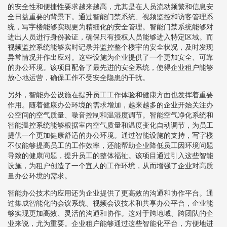
的安全性和便捷性要求越来越高，尤其是在人员流动频繁和信息安
全日益重要的背景下。通过智能门禁系统、视频监控和访客管理系
统，写字楼能够实现更为精细化的安全管理。智能门禁系统能够对
进出人员进行身份验证，确保只有授权人员能够进入特定区域。而
视频监控系统能够实时记录并监控整个楼宇的安全状况，及时发现
异常情况并作出应对。这些设施为企业提供了一个更加安全、可靠
的办公环境。该项目配备了最先进的安全系统，使得企业租户能够
放心地运营，确保工作不受安全隐患的干扰。
另外，智能办公设施在提升员工工作体验和健康方面也发挥着重要
作用。随着健康办公环境的需求增加，越来越多的企业开始关注办
公空间的空气质量、噪音控制和温湿度调节。智能空气净化系统和
智能温控系统能够根据室内空气质量和温度变化自动调节，为员工
提供一个更加健康舒适的办公环境。通过智能设施的支持，写字楼
不仅能够提高员工的工作效率，还能帮助企业降低员工因环境问题
导致的健康问题，提升员工的整体福祉。该项目通过引入这些智能
设施，为租户创造了一个宜人的工作环境，从而增强了企业对高质
量办公环境的需求。
智能办公技术的应用还为企业提供了更高效的沟通和协作平台。通
过集成智能化的会议系统、视频会议技术和共享办公平台，企业能
够实现更加高效、灵活的沟通和协作。这对于跨地域、跨团队的企
业来说，尤为重要。企业租户能够通过这些智能化平台，方便地进