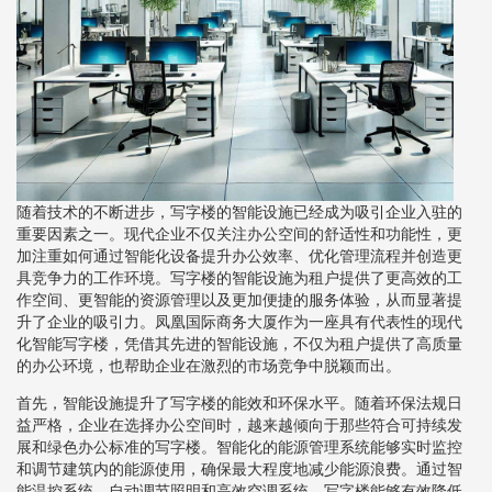
随着技术的不断进步，写字楼的智能设施已经成为吸引企业入驻的
重要因素之一。现代企业不仅关注办公空间的舒适性和功能性，更
加注重如何通过智能化设备提升办公效率、优化管理流程并创造更
具竞争力的工作环境。写字楼的智能设施为租户提供了更高效的工
作空间、更智能的资源管理以及更加便捷的服务体验，从而显著提
升了企业的吸引力。凤凰国际商务大厦作为一座具有代表性的现代
化智能写字楼，凭借其先进的智能设施，不仅为租户提供了高质量
的办公环境，也帮助企业在激烈的市场竞争中脱颖而出。
首先，智能设施提升了写字楼的能效和环保水平。随着环保法规日
益严格，企业在选择办公空间时，越来越倾向于那些符合可持续发
展和绿色办公标准的写字楼。智能化的能源管理系统能够实时监控
和调节建筑内的能源使用，确保最大程度地减少能源浪费。通过智
能温控系统、自动调节照明和高效空调系统，写字楼能够有效降低